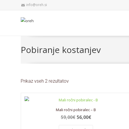
info@oreh.si
Pobiranje kostanjev
Prikaz vseh 2 rezultatov
Mali ročni pobiralec – B
59,00
€
56,00
€
Izvirna
Trenutna