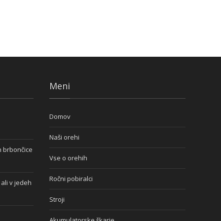
Meni
Domov
Naši orehi
n brbončice
Vse o orehih
Ročni pobiralci
ali v jedeh
Stroji
Akumulatorske škarje