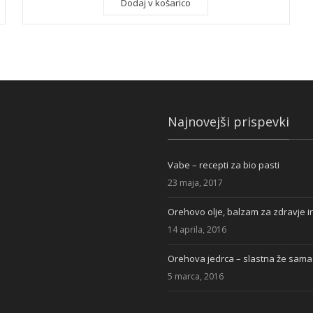
Dodaj v košarico
Najnovejši prispevki
Vabe – recepti za bio pasti
23 maja, 2017
Orehovo olje, balzam za zdravje i
14 aprila, 2016
Orehova jedrca – slastna že sama 
5 marca, 2016