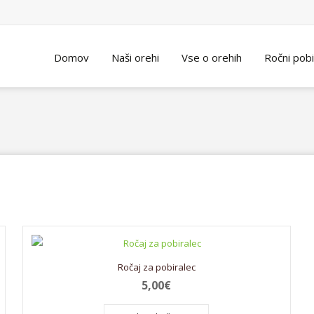
Skip
Domov
Naši orehi
Vse o orehih
Ročni pobi
to
content
Ročaj za pobiralec
5,00
€