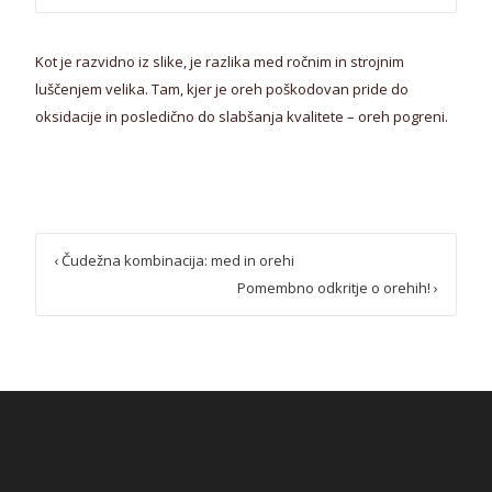
Kot je razvidno iz slike, je razlika med ročnim in strojnim
luščenjem velika. Tam, kjer je oreh poškodovan pride do
oksidacije in posledično do slabšanja kvalitete – oreh pogreni.
Post
‹
Čudežna kombinacija: med in orehi
navigation
Pomembno odkritje o orehih!
›