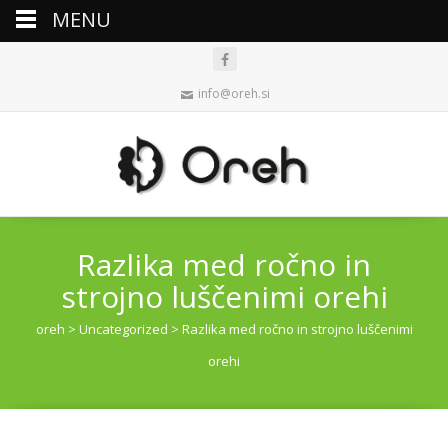
MENU
info@oreh.si
Razlika med ročno in
strojno luščenimi orehi
oreh
>
Uncategorized
>
Razlika med ročno in strojno luščenimi
orehi